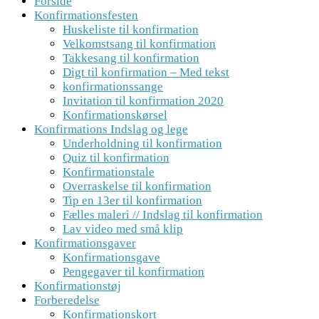
Forside
Konfirmationsfesten
Huskeliste til konfirmation
Velkomstsang til konfirmation
Takkesang til konfirmation
Digt til konfirmation – Med tekst
konfirmationssange
Invitation til konfirmation 2020
Konfirmationskørsel
Konfirmations Indslag og lege
Underholdning til konfirmation
Quiz til konfirmation
Konfirmationstale
Overraskelse til konfirmation
Tip en 13er til konfirmation
Fælles maleri // Indslag til konfirmation
Lav video med små klip
Konfirmationsgaver
Konfirmationsgave
Pengegaver til konfirmation
Konfirmationstøj
Forberedelse
Konfirmationskort