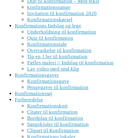
Digt til konfirmation – Med tekst
konfirmationssange
Invitation til konfirmation 2020
Konfirmationskørsel
Konfirmations Indslag og lege
Underholdning til konfirmation
Quiz til konfirmation
Konfirmationstale
Overraskelse til konfirmation
Tip en 13er til konfirmation
Fælles maleri // Indslag til konfirmation
Lav video med små klip
Konfirmationsgaver
Konfirmationsgave
Pengegaver til konfirmation
Konfirmationstøj
Forberedelse
Konfirmationskort
Citater til konfirmation
Bordplan til konfirmation
Sangskjuler til konfirmation
Clipart til Konfirmation
Konfirmations lokaler