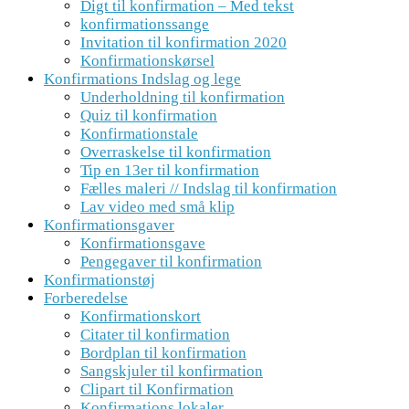
Digt til konfirmation – Med tekst
konfirmationssange
Invitation til konfirmation 2020
Konfirmationskørsel
Konfirmations Indslag og lege
Underholdning til konfirmation
Quiz til konfirmation
Konfirmationstale
Overraskelse til konfirmation
Tip en 13er til konfirmation
Fælles maleri // Indslag til konfirmation
Lav video med små klip
Konfirmationsgaver
Konfirmationsgave
Pengegaver til konfirmation
Konfirmationstøj
Forberedelse
Konfirmationskort
Citater til konfirmation
Bordplan til konfirmation
Sangskjuler til konfirmation
Clipart til Konfirmation
Konfirmations lokaler