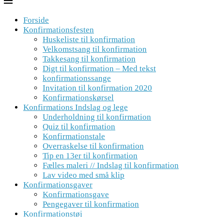
Forside
Konfirmationsfesten
Huskeliste til konfirmation
Velkomstsang til konfirmation
Takkesang til konfirmation
Digt til konfirmation – Med tekst
konfirmationssange
Invitation til konfirmation 2020
Konfirmationskørsel
Konfirmations Indslag og lege
Underholdning til konfirmation
Quiz til konfirmation
Konfirmationstale
Overraskelse til konfirmation
Tip en 13er til konfirmation
Fælles maleri // Indslag til konfirmation
Lav video med små klip
Konfirmationsgaver
Konfirmationsgave
Pengegaver til konfirmation
Konfirmationstøj