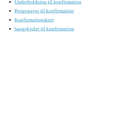
Underholdning til konfirmation
Pengegaver til konfirmation
Konfirmationskort
Sangskjuler til konfirmation