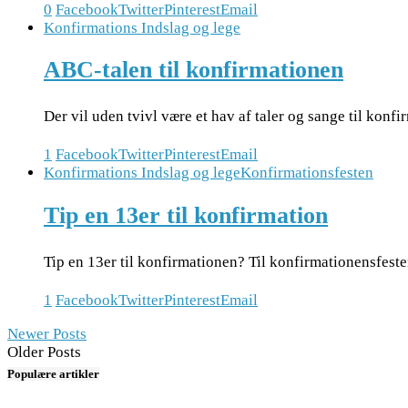
0
Facebook
Twitter
Pinterest
Email
Konfirmations Indslag og lege
ABC-talen til konfirmationen
Der vil uden tvivl være et hav af taler og sange til ko
1
Facebook
Twitter
Pinterest
Email
Konfirmations Indslag og lege
Konfirmationsfesten
Tip en 13er til konfirmation
Tip en 13er til konfirmationen? Til konfirmationensfesten
1
Facebook
Twitter
Pinterest
Email
Newer Posts
Older Posts
Populære artikler