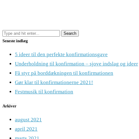
Seneste indlæg
5 ideer til den perfekte konfirmationsgave
Underholdning til konfirmation – sjove indslag og ideer
Få styr på borddækningen til konfirmationen
Gør klar til konfirmationerne 2021!
Festmusik til konfirmation
Arkiver
august 2021
april 2021
marts 2021