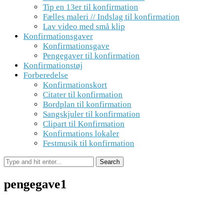
Tip en 13er til konfirmation
Fælles maleri // Indslag til konfirmation
Lav video med små klip
Konfirmationsgaver
Konfirmationsgave
Pengegaver til konfirmation
Konfirmationstøj
Forberedelse
Konfirmationskort
Citater til konfirmation
Bordplan til konfirmation
Sangskjuler til konfirmation
Clipart til Konfirmation
Konfirmations lokaler
Festmusik til konfirmation
pengegave1