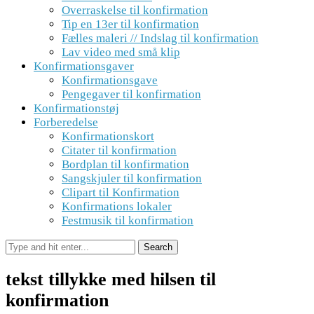
Overraskelse til konfirmation
Tip en 13er til konfirmation
Fælles maleri // Indslag til konfirmation
Lav video med små klip
Konfirmationsgaver
Konfirmationsgave
Pengegaver til konfirmation
Konfirmationstøj
Forberedelse
Konfirmationskort
Citater til konfirmation
Bordplan til konfirmation
Sangskjuler til konfirmation
Clipart til Konfirmation
Konfirmations lokaler
Festmusik til konfirmation
tekst tillykke med hilsen til
konfirmation