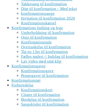
Takkesang til konfirmation
Digt til konfirmation – Med tekst
konfirmationssange
Invitation til konfirmation 2020
Konfirmationskørsel
Konfirmations Indslag og lege
Underholdning til konfirmation
Quiz til konfirmation
Konfirmationstale
Overraskelse til konfirmation
Tip en 13er til konfirmation
Fælles maleri // Indslag til konfirmation
Lav video med små klip
Konfirmationsgaver
Konfirmationsgave
Pengegaver til konfirmation
Konfirmationstøj
Forberedelse
Konfirmationskort
Citater til konfirmation
Bordplan til konfirmation
Sangskjuler til konfirmation