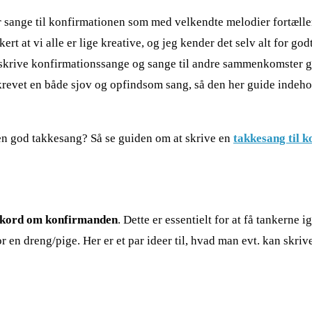
 er sange til konfirmationen som med velkendte melodier fortælle
rt at vi alle er lige kreative, og jeg kender det selv alt for godt
t skrive konfirmationssange og sange til andre sammenkomster gen
krevet en både sjov og opfindsom sang, så den her guide indeholde
 en god takkesang? Så se guiden om at skrive en
takkesang til 
stikord om konfirmanden
. Dette er essentielt for at få tankerne
 dreng/pige. Her er et par ideer til, hvad man evt. kan skriv