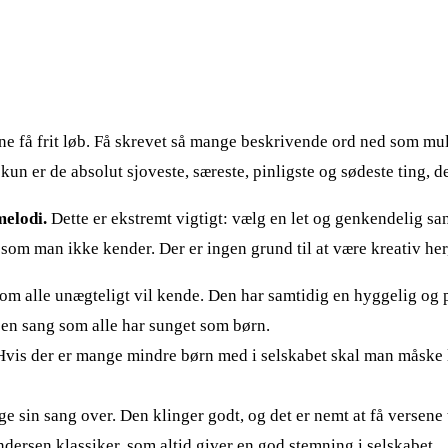
erne få frit løb. Få skrevet så mange beskrivende ord ned som mul
kun er de absolut sjoveste, særeste, pinligste og sødeste ting, de
melodi.
Dette er ekstremt vigtigt: vælg en let og genkendelig san
 som man ikke kender. Der er ingen grund til at være kreativ 
om alle unægteligt vil kende. Den har samtidig en hyggelig og p
v, en sang som alle har sunget som børn.
 Hvis der er mange mindre børn med i selskabet skal man måske
e sin sang over. Den klinger godt, og det er nemt at få versene
ersen klassiker, som altid giver en god stemning i selskabet.